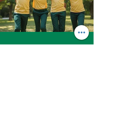
Seja um investidor
O Colégio Cristão de Parobé é mantido pela
Associação Abece, uma instituição sem fins
lucrativos, que tem por objetivo participar
ativamente do desenvolvimento integral dos
cidadãos, promovendo, orientando e
assessorando a Educação, Cultura, Esportes,
Ciência e Tecnologia e a Assistência Social
em benefício da dignidade humana, em
âmbito local, regional, estadual e nacional.
Convidamos você a se unir a nós nessa